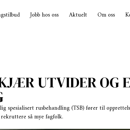
gstilbud
Jobb hos oss
Aktuelt
Om oss
K
KJÆR UTVIDER OG E
G
g spesialisert rusbehandling (TSB) fører til opprettels
 rekruttere så mye fagfolk.