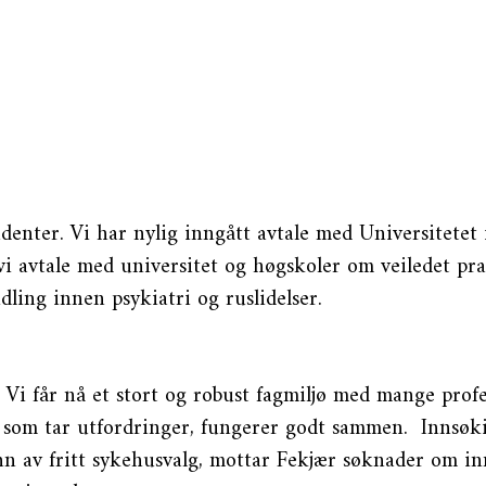
 studenter. Vi har nylig inngått avtale med Universitetet
 vi avtale med universitet og høgskoler om veiledet prak
ling innen psykiatri og ruslidelser.
e. Vi får nå et stort og robust fagmiljø med mange prof
e som tar utfordringer, fungerer godt sammen. Innsøkin
n av fritt sykehusvalg, mottar Fekjær søknader om inn