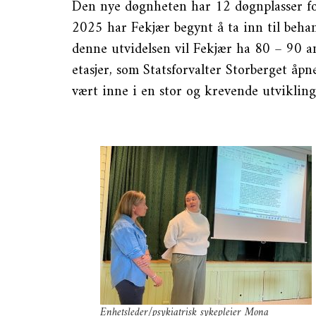
Den nye døgnheten har 12 døgnplasser fo
2025 har Fekjær begynt å ta inn til beha
denne utvidelsen vil Fekjær ha 80 – 90 an
etasjer, som Statsforvalter Storberget åpn
vært inne i en stor og krevende utviklings
Enhetsleder/psykiatrisk sykepleier Mona