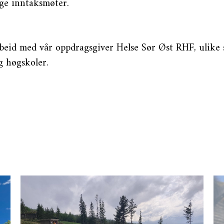
ge inntaksmøter.
eid med vår oppdragsgiver Helse Sør Øst RHF, ulike sy
g høgskoler.