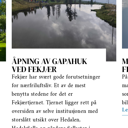
ÅPNING AV GAPAHUK
M
VED FEKJÆR
F
Fekjær har svært gode forutsetninger
På
for nærfriluftsliv. Et av de mest
ma
benytta stedene for det er
so
Fekjærtjernet. Tjernet ligger rett på
bi
Le
oversiden av selve institusjonen med
storslått utsikt over Hedalen,