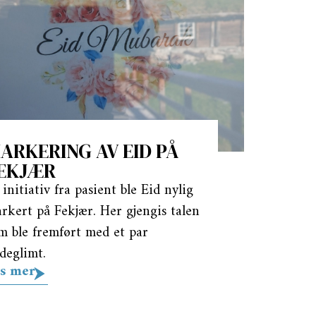
ARKERING AV EID PÅ
EKJÆR
 initiativ fra pasient ble Eid nylig
rkert på Fekjær. Her gjengis talen
m ble fremført med et par
ldeglimt.
s mer